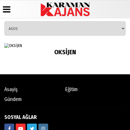
Üye Paneli
Hava
Köşe
Künye
Durumu
Yazarları
Haber
İletişim
Arşivi
Gazete
Video
OKSİJEN
Çerez
Manşetleri
Galeri
Günün
Politikası
Haberleri
Anketler
Foto
Gizlilik
Galeri
Biyografiler
İlkeleri
Asayiş
Eğitim
Gündem
SOSYAL AĞLAR