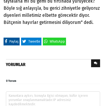
tayfalarla mı bu gemi bu fırtınada yürüyecek?
Böyle sığ anlayışla, bu gerici zihniyetle geliyoruz
diyenleri milletimiz elbette görecektir diyor.
Bütçenin hayırlar getirmesini diliyorum" dedi.
Paylaş
Tweetle
WhatsApp
YORUMLAR
0 Yorum