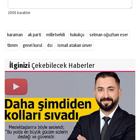
karaman
ak parti
milletvekili
hukukçu
selman oğuzhan eser
tbmm
genel kurul
dsi
ismail atakan ünver
İlginizi
Çekebilecek Haberler