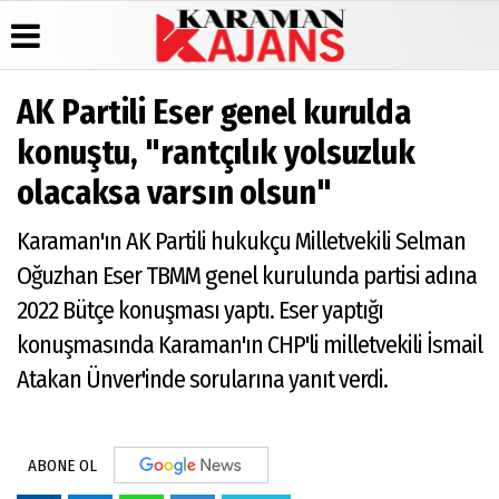
AK Partili Eser genel kurulda
Üye Paneli
Hava
Köşe
Künye
konuştu, "rantçılık yolsuzluk
Durumu
Yazarları
Haber
İletişim
olacaksa varsın olsun"
Arşivi
Gazete
Video
Çerez
Manşetleri
Galeri
Günün
Politikası
Karaman'ın AK Partili hukukçu Milletvekili Selman
Haberleri
Anketler
Foto
Gizlilik
Galeri
Biyografiler
İlkeleri
Oğuzhan Eser TBMM genel kurulunda partisi adına
2022 Bütçe konuşması yaptı. Eser yaptığı
konuşmasında Karaman'ın CHP'li milletvekili İsmail
Atakan Ünver'inde sorularına yanıt verdi.
ABONE OL