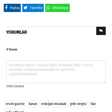
Paylaş
Tweetle
WhatsApp
YORUMLAR
0 Yorum
resmi gazete
kanun
erdoğan imzaladı
gelir vergisi
faiz