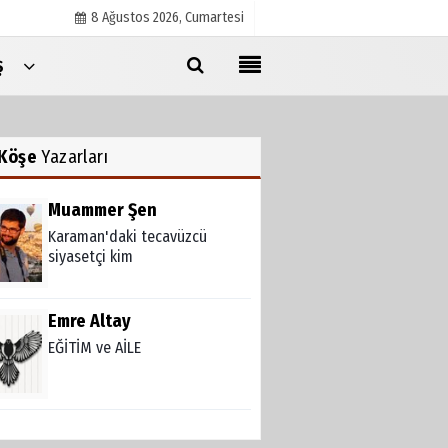
8 Ağustos 2026, Cumartesi
Ş
Künye
İletişim
Köşe
Yazarları
Çerez Politikası
Gizlilik İlkeleri
Muammer Şen
Karaman'daki tecavüzcü
siyasetçi kim
Emre Altay
EĞİTİM ve AİLE