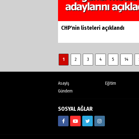
CHP'nin listeleri açıklandı
1
2
3
4
5
14
Asayiş
Eğitim
Gündem
SOSYAL AĞLAR