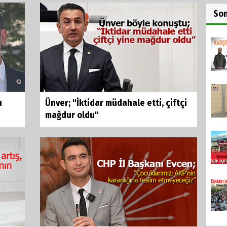
So
u
Ünver; "İktidar müdahale etti, çiftçi
mağdur oldu"