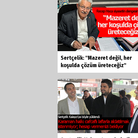
Sertçelik: "Mazeret değil, her
koşulda çözüm üreteceğiz"