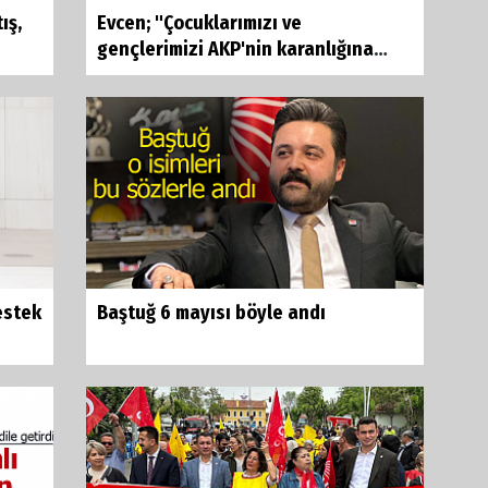
ış,
Evcen; "Çocuklarımızı ve
gençlerimizi AKP'nin karanlığına
teslim...
estek
Baştuğ 6 mayısı böyle andı