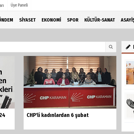
Üye Paneli
arı
ÜNDEM
SIYASET
EKONOMI
SPOR
KÜLTÜR-SANAT
ASAYI
mu
Köşe Yazarları
şetleri
Video Galeri
Foto Galeri
r
024
CHP'li kadınlardan 6 şubat