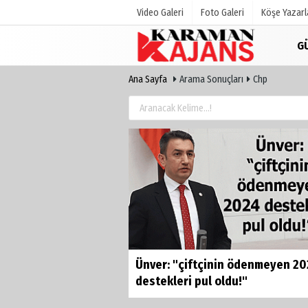
Video Galeri
Foto Galeri
Köşe Yazarl
G
Ana Sayfa
Arama Sonuçları
Chp
Üye Paneli
Hava Duru
Haber Arşivi
Gazete Man
Günün Haberleri
Anketler
Biyografile
Ünver: "çiftçinin ödenmeyen 2
destekleri pul oldu!"