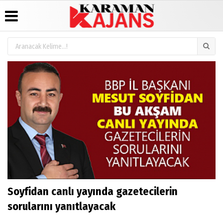
Üye Paneli
Hava
Köşe
Künye
Durumu
Yazarları
Haber
İletişim
Arşivi
Gazete
Video
Çerez
Manşetleri
Galeri
Günün
Politikası
Haberleri
Anketler
Foto
Gizlilik
Galeri
Biyografiler
İlkeleri
Soyfidan canlı yayında gazetecilerin
sorularını yanıtlayacak