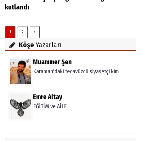
kutlandı
1
2
Köşe
Yazarları
Muammer Şen
Karaman'daki tecavüzcü siyasetçi kim
Emre Altay
EĞİTİM ve AİLE