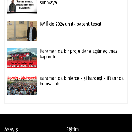
sunmaya...
KMÜ’de 2024’ün ilk patent tescili
Karaman'da bir proje daha açılır açılmaz
kapandı
Karaman'da binlerce kişi kardeşlik iftarında
buluşacak
Asayiş
Eğitim