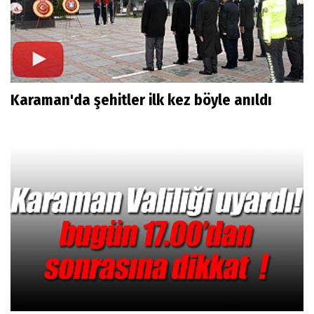
Karaman'da şehitler ilk kez böyle anıldı