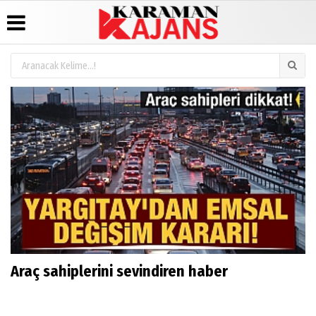
Üye Paneli
Hava
Köşe
Künye
Durumu
Yazarları
Haber
İletişim
Arşivi
Gazete
Video
Çerez
Manşetleri
Galeri
Günün
Politikası
Haberleri
Anketler
Foto
Gizlilik
Galeri
Biyografiler
İlkeleri
Araç sahiplerini sevindiren haber