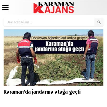
Üye Paneli
Hava
Köşe
Künye
Durumu
Yazarları
Haber
İletişim
Arşivi
Gazete
Video
Çerez
Manşetleri
Galeri
Günün
Politikası
Haberleri
Anketler
Foto
Gizlilik
Galeri
Biyografiler
İlkeleri
Karaman'da jandarma atağa geçti