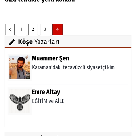
1
2
3
4
Köşe
Yazarları
Muammer Şen
Karaman'daki tecavüzcü siyasetçi kim
Emre Altay
EĞİTİM ve AİLE