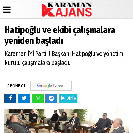
Hatipoğlu ve ekibi çalışmalara
Üye Paneli
Hava
Köşe
Künye
yeniden başladı
Durumu
Yazarları
Haber
İletişim
Arşivi
Gazete
Video
Karaman İYİ Parti İl Başkanı Hatipoğlu ve yönetim
Çerez
Manşetleri
Galeri
Günün
Politikası
kurulu çalışmalara başladı.
Haberleri
Anketler
Foto
Gizlilik
Galeri
Biyografiler
İlkeleri
ABONE OL
Dinle