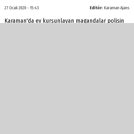
27 Ocak 2020 - 15:43
Editör:
Karaman Ajans
Karaman'da ev kurşunlayan magandalar polisin
titiz çalışması sonucu yakalandı. Evi kurşunlayan
magandaların kimliği ise adeta şok etkisi yarattı.
Polisin yakaladığı şüpheliler A.K.'nin dünürleri
olduğu ortaya çıktı.
Olay geçtiğimiz 22 Ocak günü Yeni Mahalle 391
sokak üzerinde meydana geldi.
İddiaya göre kimliği belirsiz magandalar A.K ve
ailesinin oturduğu evi kurşun yağmuruna tutarak
kayıplara karıştı. Evin penceresinden içeriye giren
saçmalar ise Ayten K.'ya isabet etti. Ayten K.