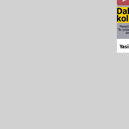
Yasi
Editör:
Karaman Ajans
ürlüğü tarafından 15 Temmuz Demokrasi ve Millî
Yaz
Çoğl
 etkinlikleri kapsamında dağ bisikleti yarışları