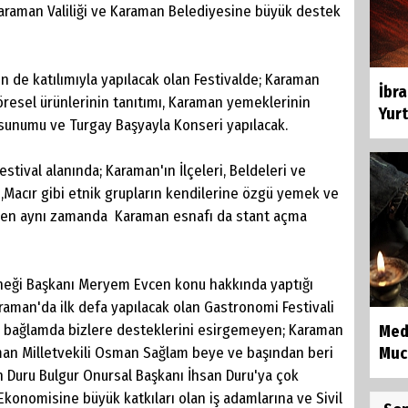
Karaman Valiliği ve Karaman Belediyesine büyük destek
n de katılımıyla yapılacak olan Festivalde; Karaman
İbr
öresel ürünlerinin tanıtımı, Karaman yemeklerinin
Yurt
 sunumu ve Turgay Başyayla Konseri yapılacak.
tival alanında; Karaman'ın İlçeleri, Beldeleri ve
,Macır gibi etnik grupların kendilerine özgü yemek ve
lırken aynı zamanda Karaman esnafı da stant açma
eği Başkanı Meryem Evcen konu hakkında yaptığı
aman'da ilk defa yapılacak olan Gastronomi Festivali
Bu bağlamda bizlere desteklerini esirgemeyen; Karaman
Med
aman Milletvekili Osman Sağlam beye ve başından beri
Muci
Duru Bulgur Onursal Başkanı İhsan Duru'ya çok
konomisine büyük katkıları olan iş adamlarına ve Sivil