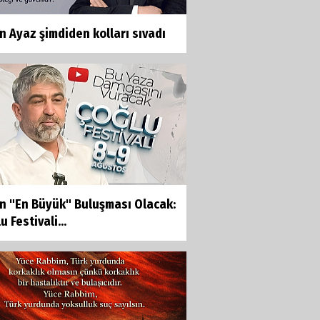
n Ayaz şimdiden kolları sıvadı
ın "En Büyük" Buluşması Olacak:
u Festivali...