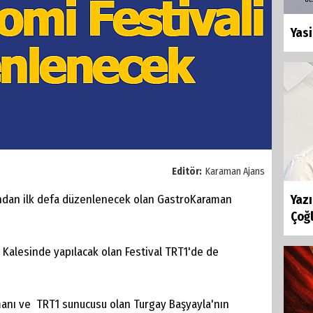
Yasi
Editör:
Karaman Ajans
ndan ilk defa düzenlenecek olan GastroKaraman
Yaz
Çoğl
Kalesinde yapılacak olan Festival TRT1'de de
anı ve TRT1 sunucusu olan Turgay Başyayla'nın