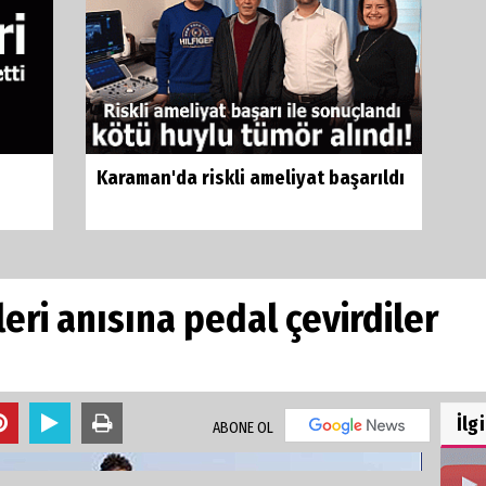
Karaman'da riskli ameliyat başarıldı
eri anısına pedal çevirdiler
İlg
ABONE OL