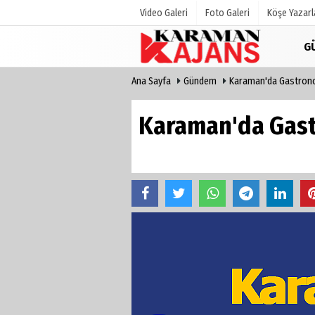
Video Galeri
Foto Galeri
Köşe Yazarl
G
Ana Sayfa
Gündem
Karaman'da Gastrono
Üye Paneli
Hava Duru
Haber Arşivi
Gazete Man
Karaman'da Gast
Günün Haberleri
Anketler
Biyografile