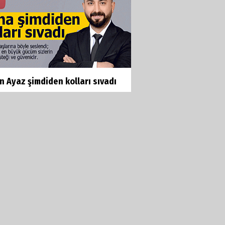
n Ayaz şimdiden kolları sıvadı
ın "En Büyük" Buluşması Olacak:
u Festivali...