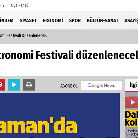
Üye Paneli
arı
ÜNDEM
SIYASET
EKONOMI
SPOR
KÜLTÜR-SANAT
ASAYI
mi Festivali Düzenlenecek.
mu
Köşe Yazarları
şetleri
Video Galeri
ronomi Festivali düzenlenece
Foto Galeri
r
İlg
ABONE OL