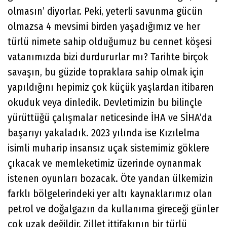
olmasın’ diyorlar. Peki, yeterli savunma gücün
olmazsa 4 mevsimi birden yaşadığımız ve her
türlü nimete sahip olduğumuz bu cennet köşesi
vatanımızda bizi durdururlar mı? Tarihte birçok
savaşın, bu güzide topraklara sahip olmak için
yapıldığını hepimiz çok küçük yaşlardan itibaren
okuduk veya dinledik. Devletimizin bu bilinçle
yürüttüğü çalışmalar neticesinde İHA ve SİHA’da
başarıyı yakaladık. 2023 yılında ise Kızılelma
isimli muharip insansız uçak sistemimiz göklere
çıkacak ve memleketimiz üzerinde oynanmak
istenen oyunları bozacak. Öte yandan ülkemizin
farklı bölgelerindeki yer altı kaynaklarımız olan
petrol ve doğalgazın da kullanıma gireceği günler
çok uzak değildir. Zillet ittifakının bir türlü