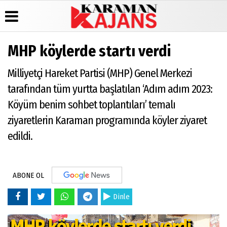
MHP köylerde startı verdi
Üye Paneli
Hava
Köşe
Künye
Milliyetçi Hareket Partisi (MHP) Genel Merkezi
Durumu
Yazarları
Haber
İletişim
Arşivi
Gazete
Video
tarafından tüm yurtta başlatılan ‘Adım adım 2023:
Çerez
Manşetleri
Galeri
Günün
Politikası
Köyüm benim sohbet toplantıları’ temalı
Haberleri
Anketler
Foto
Gizlilik
Galeri
ziyaretlerin Karaman programında köyler ziyaret
Biyografiler
İlkeleri
edildi.
ABONE OL
Dinle