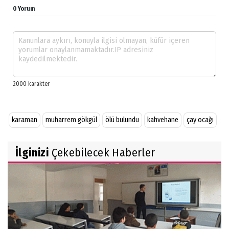
0 Yorum
karaman
muharrem gökgül
ölü bulundu
kahvehane
çay ocağı
İlginizi
Çekebilecek Haberler