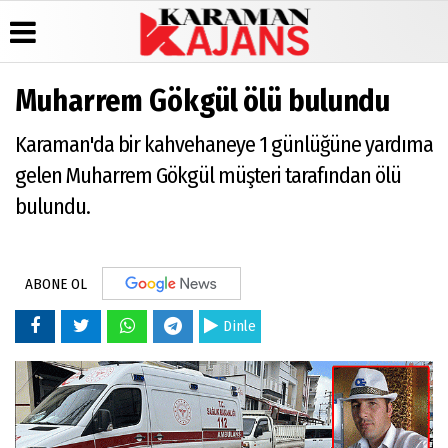
Muharrem Gökgül ölü bulundu
Üye Paneli
Hava
Köşe
Künye
Karaman'da bir kahvehaneye 1 günlüğüne yardıma
Durumu
Yazarları
Haber
İletişim
Arşivi
Gazete
Video
gelen Muharrem Gökgül müşteri tarafından ölü
Çerez
Manşetleri
Galeri
Günün
Politikası
bulundu.
Haberleri
Anketler
Foto
Gizlilik
Galeri
Biyografiler
İlkeleri
ABONE OL
Dinle