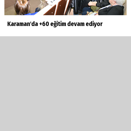
Karaman'da +60 eğitim devam ediyor
Son
Yorumlananlar
Karşıyaka Etliekmek: ‘’Her türlü belgeyi
sunmaya...
KMÜ’de 2024’ün ilk patent tescili
Karaman'da bir proje daha açılır açılmaz
kapandı