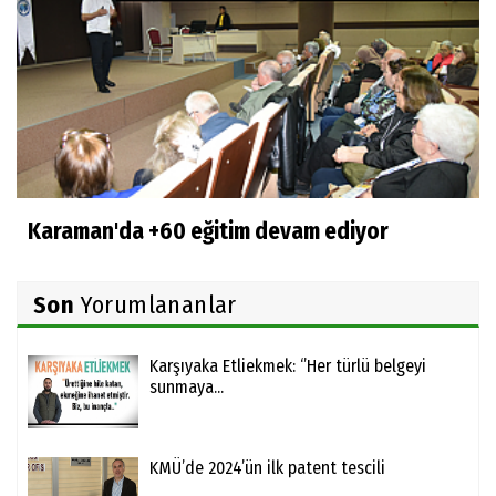
Karaman'da +60 eğitim devam ediyor
Son
Yorumlananlar
Karşıyaka Etliekmek: ‘’Her türlü belgeyi
sunmaya...
KMÜ’de 2024’ün ilk patent tescili