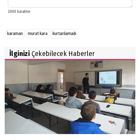
karaman
murat kara
kurtarılamadı
İlginizi
Çekebilecek Haberler