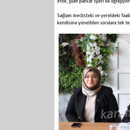
ettik, şuan pancar işleri ile uğraşıyo
Sağlam meclisteki ve yereldeki faal
kendisine yöneltilen sorulara tek te