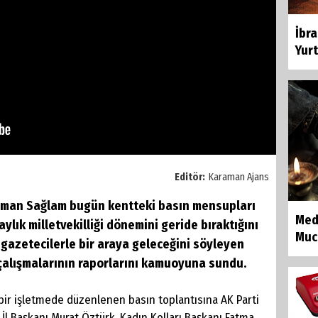
İbr
Yurt
Editör:
Karaman Ajans
Osman Sağlam bugün kentteki basın mensupları
Med
 aylık milletvekilliği dönemini geride bıraktığını
Muci
gazetecilerle bir araya geleceğini söyleyen
çalışmalarının raporlarını kamuoyuna sundu.
bir işletmede düzenlenen basın toplantısına AK Parti
İl Başkanı Murat Öztürk, Kadın Kolları Başkanı Fatma