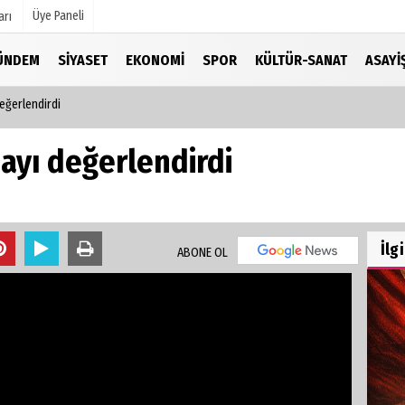
Üye Paneli
arı
ÜNDEM
SIYASET
EKONOMI
SPOR
KÜLTÜR-SANAT
ASAYI
eğerlendirdi
mu
Köşe Yazarları
şetleri
Video Galeri
ayı değerlendirdi
Foto Galeri
r
İlg
ABONE OL