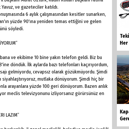
Yavuz, ve gazeteciler katıldı.
konuşmasında 6 aylık çalışmasından kesitler sunarken,
man'ın yüzde 90'ına yeniden temas ettiğini ve gelen
ünü söyledi.
Tek
Her 
NÜYORUM”
bana ve ekibime 10 bine yakın telefon geldi. Biz bu
ne döndük. İlk aylarda bazı telefonları kaçırıyordum,
sajı gelmiyordu, cevapsız olarak gözükmüyordu. Şimdi
ı siyahlaştırıyoruz, mutlaka dönüyorum. Şimdi hiç bir
onla arayanlara yüzde 100 geri dönüyorum. Bazen anlık
yor meclis televizyonunu izliyorsanız görürsünüz en
Kap
RI LAZIM”
Ger