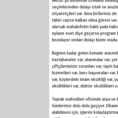
Meclis şu dönemde özellikle belediye 
seçimlerinden dolayı istek ve aruzl
zityaretçileri var. Ama birilerinin d
tabiri caizse kalkan olma görevi var
olursak muhalefetin haklı yada haks
oylanır evet diye geçerse program b
bozuluyor ondan dolayı bizim orada
Bugüne kadar gelen konular arasında ö
hastahaneler var, atanmalar var, yer
çiftçilerimizin sorunları var, tayin 
hizmetleri var, burs başvuruları var,
var, köylerdeki imam eksikliği var, y
eksiklikleri var, doktor eksiklikleri v
Toprak mahsulleri ofisinde arpa ve
Günlerimiz dolu dolu geçiyor. Elhamdü
alabilmesi için, işlerini kolaylaşt