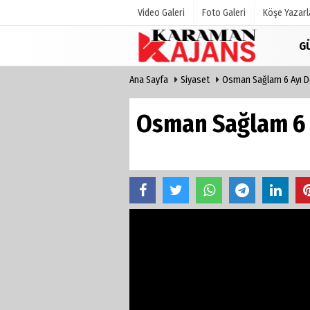
Video Galeri
Foto Galeri
Köşe Yazarl
G
Ana Sayfa
Siyaset
Osman Sağlam 6 Ayı D
Üye Paneli
Hava Duru
Haber Arşivi
Gazete Man
Osman Sağlam 6 
Günün Haberleri
Anketler
Biyografile