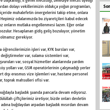
başkanlığı, il genel meclisliği, belediye meclis üyeliği
So
ardan dolayı vekillerimizin oldukça yoğun programları,
e içeride muhalefetin önergelerini takip etme, onlara
. Hepimiz odalarımızda bu ziyaretçileri kabul edecek
ız onların mutlaka engellenmesi lazım. Eğer onlar
ozulur. Hesaplanan gidiş geliş bozuluyor, yönetim
 olmamız gerekiyor.
ğrencilerimizin işleri var, KYK bursları var,
 değiştirmeler var, sulama sistemleri var,
başvuruları var, sosyal hizmetler alanlarında yardım
 köy yolları var, GSM operatörlerinin çalışmadığı yerler
urt dışı erasmus vize işlemleri var, hastane personel
ar, toprak mahsulleri ofisi var.
 buğdayla başladık şuanda pancarla devam ediyoruz.
lüllah çiftçilerimiz üretiyor, bizde onları devletin
ırma adına buğdaydan arpadan başladık mısırdan devam