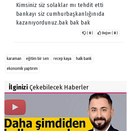
Kimsiniz siz solaklar mı tehdit etti
bankayı siz cumhurbaşkanlığınıda
kazanıyordunuz.bak bak bak
(
0
)
Beğen
(
0
)
karaman
eğitim bir sen
recep kaya
halk bank
ekonomik yaptırım
İlginizi
Çekebilecek Haberler