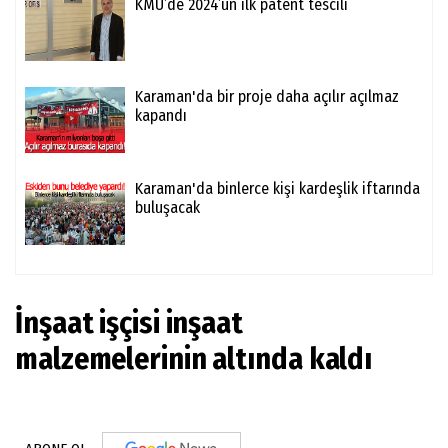
KMÜ’de 2024’ün ilk patent tescili
Karaman'da bir proje daha açılır açılmaz
kapandı
Karaman'da binlerce kişi kardeşlik iftarında
buluşacak
İnşaat işçisi inşaat
malzemelerinin altında kaldı