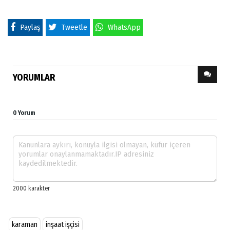
Paylaş
Tweetle
WhatsApp
YORUMLAR
0 Yorum
karaman
inşaat işçisi