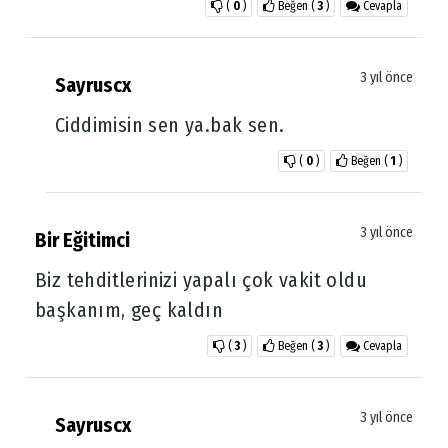
(
0
)
Beğen
(
3
)
Cevapla
3 yıl önce
Sayruscx
Ciddimisin sen ya.bak sen.
(
0
)
Beğen
(
1
)
3 yıl önce
Bir Eğitimci
Biz tehditlerinizi yapalı çok vakit oldu
başkanım, geç kaldın
(
3
)
Beğen
(
3
)
Cevapla
3 yıl önce
Sayruscx