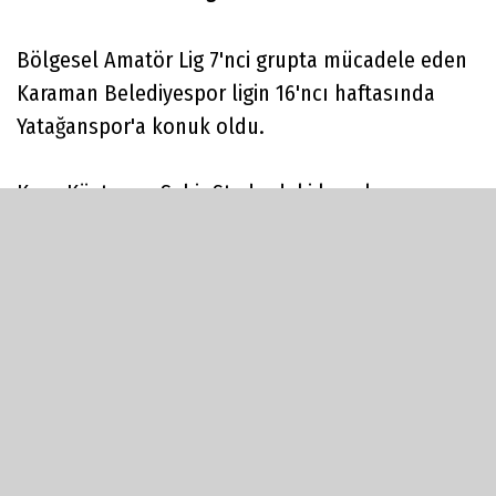
Bölgesel Amatör Lig 7'nci grupta mücadele eden
Karaman Belediyespor ligin 16'ncı haftasında
Yatağanspor'a konuk oldu.
Kaya Köstepen Şehir Stadındaki karşılaşmayı
Hakan Yurtseven yönetti. Sahaya mutlak 3 puan
parolası ile çıkan Karaman temsilcisi
karşılaşmanın ilk dakikalarında rakibini bütün
alanlarda tarttı. Karaman Belediyespor oyuncusu
Kadir Baylan 27'nci dakikada topu rakip takımın
fileleri ile buluşturdu. Karşılaşmanın ilk yarısı
Karaman Belediyespor'un istediği skor ile
sonuçlandı.