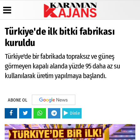
Türkiye'de ilk bitki fabrikası
Üye Paneli
Hava
Köşe
Künye
kuruldu
Durumu
Yazarları
Haber
İletişim
Arşivi
Gazete
Video
Türkiye'de bir fabrikada topraksız ve güneş
Çerez
Manşetleri
Galeri
Günün
Politikası
görmeyen kapalı alanda yüzde 95 daha az su
Haberleri
Anketler
Foto
Gizlilik
Galeri
kullanılarak üretim yapılmaya başlandı.
Biyografiler
İlkeleri
ABONE OL
Dinle