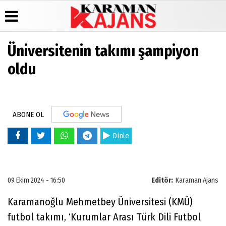
Üniversitenin takımı şampiyon
Üye Paneli
Hava
Köşe
Künye
oldu
Durumu
Yazarları
Haber
İletişim
Arşivi
Gazete
Video
Çerez
Manşetleri
Galeri
Günün
Politikası
Haberleri
Anketler
Foto
Gizlilik
ABONE OL
Galeri
Biyografiler
İlkeleri
Dinle
09 Ekim 2024 - 16:50
Editör:
Karaman Ajans
Karamanoğlu Mehmetbey Üniversitesi (KMÜ)
futbol takımı, ‘Kurumlar Arası Türk Dili Futbol