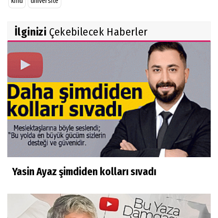
kmü
üniversite
İlginizi
Çekebilecek Haberler
Yasin Ayaz şimdiden kolları sıvadı