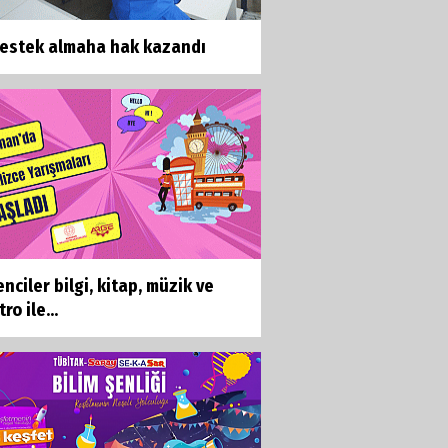
destek almaha hak kazandı
nciler bilgi, kitap, müzik ve
ro ile...