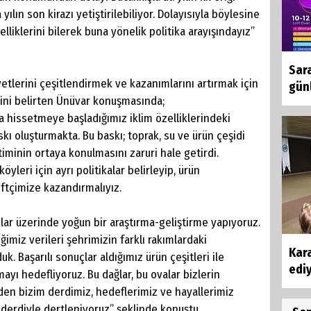
 yılın son kirazı yetiştirilebiliyor. Dolayısıyla böylesine
lliklerini bilerek buna yönelik politika arayışındayız’’
Sara
yetlerini çeşitlendirmek ve kazanımlarını artırmak için
günl
rini belirten Ünüvar konuşmasında;
a hissetmeye başladığımız iklim özelliklerindeki
skı oluşturmakta. Bu baskı; toprak, su ve ürün çeşidi
iminin ortaya konulmasını zaruri hale getirdi.
köyleri için ayrı politikalar belirleyip, ürün
iftçimize kazandırmalıyız.
lar üzerinde yoğun bir araştırma-geliştirme yapıyoruz.
imiz verileri şehrimizin farklı rakımlardaki
Kar
. Başarılı sonuçlar aldığımız ürün çeşitleri ile
edi
yı hedefliyoruz. Bu dağlar, bu ovalar bizlerin
zden bizim derdimiz, hedeflerimiz ve hayallerimiz
derdiyle dertleniyoruz’’ şeklinde konuştu.