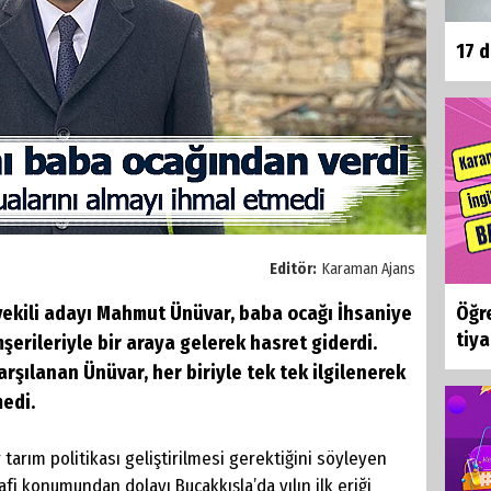
17 
Editör:
Karaman Ajans
tvekili adayı Mahmut Ünüvar, baba ocağı İhsaniye
Öğre
tiyat
erileriyle bir araya gelerek hasret giderdi.
arşılanan Ünüvar, her biriyle tek tek ilgilenerek
medi.
r tarım politikası geliştirilmesi gerektiğini söyleyen
fi konumundan dolayı Bucakkışla’da yılın ilk eriği