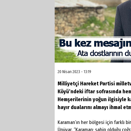
20 Nisan 2023 - 13:19
Milliyetçi Hareket Partisi mille
Köyü’ndeki iftar sofrasında hemş
Hemşerilerinin yoğun ilgisiyle k
hayır dualarını almayı ihmal et
Karaman’ın her bölgesi için farklı bi
Ünüvar, ‘’Karaman; sahip olduğu coğra