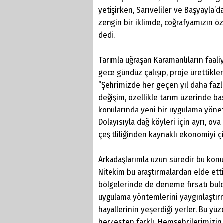
yetişirken, Sarıveliler ve Başyayla’da
zengin bir iklimde, coğrafyamızın öze
dedi.
Tarımla uğraşan Karamanlıların faali
gece gündüz çalışıp, proje ürettikle
‘’Şehrimizde her geçen yıl daha fazl
değişim, özellikle tarım üzerinde ba
konularında yeni bir uygulama yönet
Dolayısıyla dağ köyleri için ayrı, ova 
çeşitliliğinden kaynaklı ekonomiyi ç
Arkadaşlarımla uzun süredir bu konu
Nitekim bu araştırmalardan elde ettiğ
bölgelerinde de deneme fırsatı bulduk
uygulama yöntemlerini yaygınlaştırma
hayallerinin yeşerdiği yerler. Bu yü
herkesten farklı. Hemşehrilerimizin 