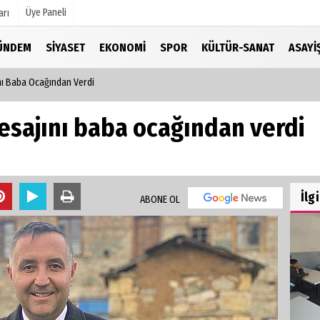
Üye Paneli
arı
ÜNDEM
SIYASET
EKONOMI
SPOR
KÜLTÜR-SANAT
ASAYI
ı Baba Ocağından Verdi
mu
Köşe Yazarları
şetleri
Video Galeri
esajını baba ocağından verdi
Foto Galeri
r
İlg
ABONE OL