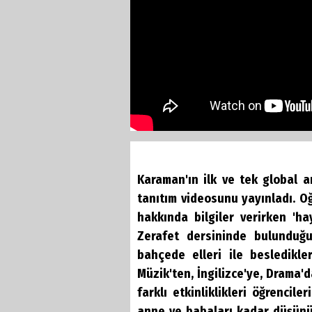
Karaman'ın ilk ve tek global 
tanıtım videosunu yayınladı. 
hakkında bilgiler verirken 'ha
Zerafet dersininde bulunduğu
bahçede elleri ile besledikler
Müzik'ten, İngilizce'ye, Drama'
farklı etkinliklikleri öğrencil
anne ve babaları kadar düşünüy