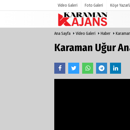
Video Galeri
Foto Galeri
Köşe Yazarl
Ana Sayfa
Video Galeri
Haber
Karaman
Üye Paneli
Hava Duru
Haber Arşivi
Gazete Man
Karaman Uğur An
Günün Haberleri
Anketler
Biyografile