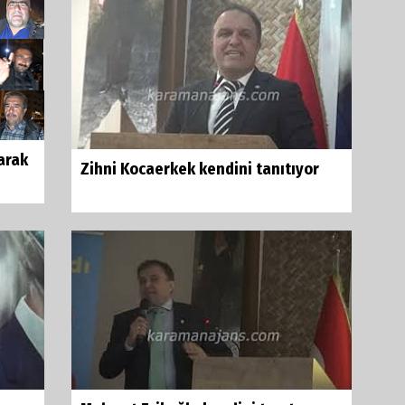
larak
Zihni Kocaerkek kendini tanıtıyor