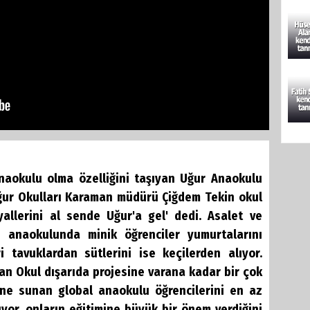
anaokulu olma özelliğini taşıyan Uğur Anaokulu
Oğur Okulları Karaman müdürü Çiğdem Tekin okul
yallerini al sende Uğur'a gel' dedi. Asalet ve
 anaokulunda minik öğrenciler yumurtalarını
i tavuklardan sütlerini ise keçilerden alıyor.
dan Okul dışarıda projesine varana kadar bir çok
erine sunan global anaokulu öğrencilerini en az
or, onların eğitimine büyük bir önem verdiğini