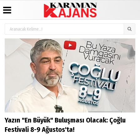
Üye Paneli
Hava
Köşe
Künye
Durumu
Yazarları
Haber
İletişim
Arşivi
Gazete
Video
Çerez
Manşetleri
Galeri
Günün
Politikası
Haberleri
Anketler
Foto
Gizlilik
Galeri
Biyografiler
İlkeleri
Yazın "En Büyük" Buluşması Olacak: Çoğlu
Festivali 8-9 Ağustos'ta!