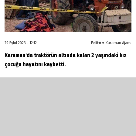
29 Eylül 2023 - 12:12
Editör:
Karaman Ajans
Karaman'da traktörün altında kalan 2 yaşındaki kız
çocuğu hayatını kaybetti.
Olay Karaman merkeze bağlı Karacaören köyünde
meydana geldi. İddiaya göre göre, evin
bahçesindeki traktörü ile geri geri manevra yapan
Ş.Ç., traktörün arkasındaki 2 yaşındaki Azra
Buğlem Çalış’ı fark edemeyerek üzerinden geçti.