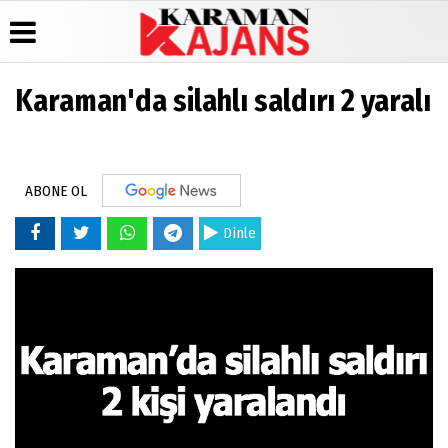
Karaman'da silahlı saldırı 2 yaralı
Üye Paneli
Hava
Köşe
Künye
Durumu
Yazarları
Haber
İletişim
Arşivi
Gazete
Video
Çerez
Manşetleri
Galeri
ABONE OL
Günün
Politikası
Haberleri
Anketler
Foto
Gizlilik
Galeri
Dinle
Biyografiler
İlkeleri