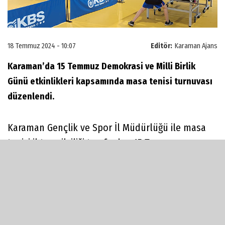
18 Temmuz 2024 - 10:07
Editör:
Karaman Ajans
Karaman’da 15 Temmuz Demokrasi ve Milli Birlik
Günü etkinlikleri kapsamında masa tenisi turnuvası
düzenlendi.
Karaman Gençlik ve Spor İl Müdürlüğü ile masa
tenisi il temsilciliği tarafından 15 Temmuz
Demokrasi ve Milli Birlik Günü etkinlikleri
kapsamında düzenlenen masa tenisi turnuvası
son gün oynanan final maçlarının ardından sona
erdi. Merkez Spor Salonu’nda 50 sporcunun
katılımıyla düzenlenen turnuva sonunda