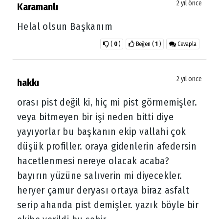
2 yıl önce
Karamanlı
Helal olsun Başkanım
(
0
)
Beğen
(
1
)
Cevapla
2 yıl önce
hakkı
orası pist değil ki, hiç mi pist görmemişler.
veya bitmeyen bir işi neden bitti diye
yayıyorlar bu başkanın ekip vallahi çok
düşük profiller. oraya gidenlerin afedersin
hacetlenmesi nereye olacak acaba?
bayırın yüzüne salıverin mi diyecekler.
heryer çamur deryası ortaya biraz asfalt
serip ahanda pist demişler. yazık böyle bir