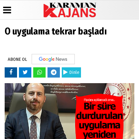
O uygulama tekrar başladı
Üye Paneli
Hava
Köşe
Künye
Durumu
Yazarları
Haber
İletişim
Arşivi
Gazete
Video
Çerez
Manşetleri
Galeri
ABONE OL
Günün
Politikası
Haberleri
Anketler
Foto
Gizlilik
Galeri
Dinle
Biyografiler
İlkeleri