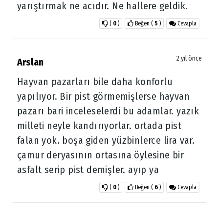
yarıştırmak ne acıdır. Ne hallere geldik.
(
0
)
Beğen
(
5
)
Cevapla
2 yıl önce
Arslan
Hayvan pazarları bile daha konforlu
yapılıyor. Bir pist görmemişlerse hayvan
pazarı bari inceleselerdi bu adamlar. yazık
milleti neyle kandırıyorlar. ortada pist
falan yok. boşa giden yüzbinlerce lira var.
çamur deryasının ortasına öylesine bir
asfalt serip pist demişler. ayıp ya
(
0
)
Beğen
(
6
)
Cevapla