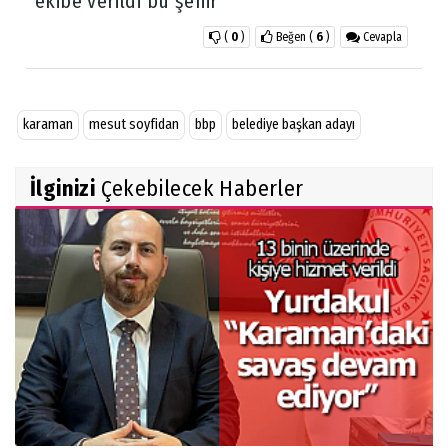
ekibe verildi bu şehir
(
0
)
Beğen
(
6
)
Cevapla
karaman
mesut soyfidan
bbp
belediye başkan adayı
İlginizi
Çekebilecek Haberler