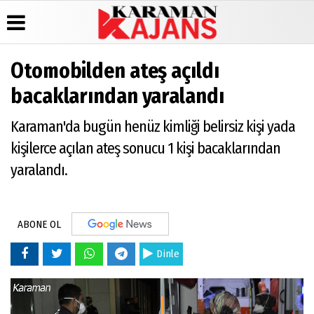
Otomobilden ateş açıldı
Üye Paneli
Hava
Köşe
Künye
bacaklarından yaralandı
Durumu
Yazarları
Haber
İletişim
Arşivi
Gazete
Video
Karaman'da bugün henüz kimliği belirsiz kişi yada
Çerez
Manşetleri
Galeri
Günün
Politikası
kişilerce açılan ateş sonucu 1 kişi bacaklarından
Haberleri
Anketler
Foto
Gizlilik
Galeri
yaralandı.
Biyografiler
İlkeleri
ABONE OL
Dinle