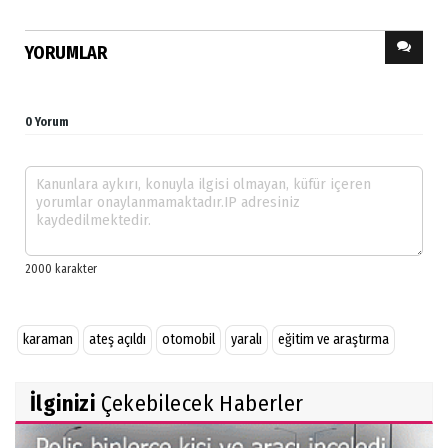
YORUMLAR
0 Yorum
karaman
ateş açıldı
otomobil
yaralı
eğitim ve araştırma
İlginizi
Çekebilecek Haberler