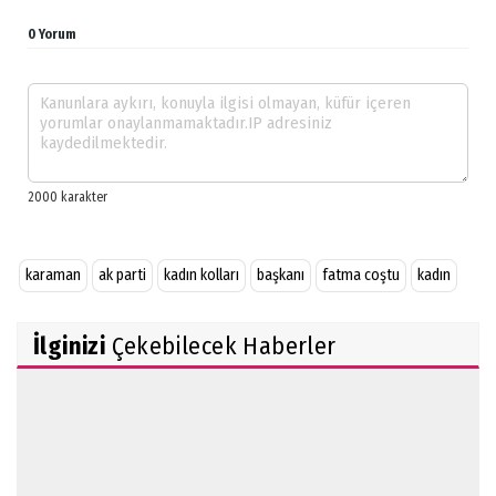
0 Yorum
karaman
ak parti
kadın kolları
başkanı
fatma coştu
kadın
İlginizi
Çekebilecek Haberler