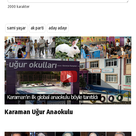
sami yaşar
ak parti
aday adayı
Karaman Uğur Anaokulu