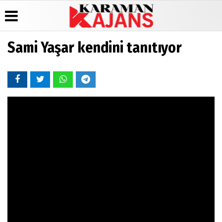
Sami Yaşar kendini tanıtıyor
Üye Paneli
Hava
Köşe
Künye
Durumu
Yazarları
Haber
İletişim
Arşivi
Gazete
Video
Çerez
Manşetleri
Galeri
Günün
Politikası
Haberleri
Anketler
Foto
Gizlilik
Galeri
Biyografiler
İlkeleri