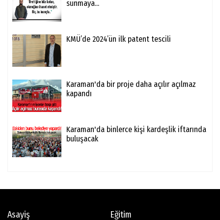
sunmaya...
KMÜ’de 2024’ün ilk patent tescili
Karaman'da bir proje daha açılır açılmaz
kapandı
Karaman'da binlerce kişi kardeşlik iftarında
buluşacak
Asayiş
Eğitim