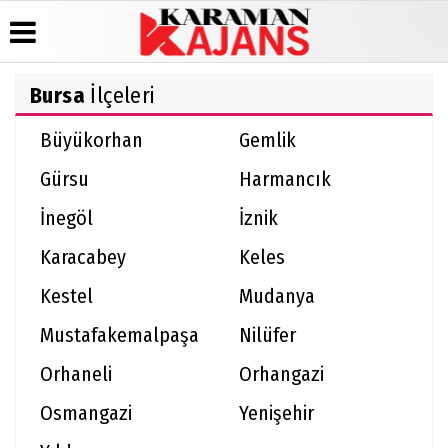
Bursa
İlçeleri
Üye Paneli
Hava
Köşe
Künye
Büyükorhan
Gemlik
Durumu
Yazarları
Haber
İletişim
Arşivi
Gazete
Video
Gürsu
Harmancık
Çerez
Manşetleri
Galeri
Günün
Politikası
Haberleri
Anketler
Foto
İnegöl
İznik
Gizlilik
Galeri
Biyografiler
İlkeleri
Karacabey
Keles
Kestel
Mudanya
Mustafakemalpaşa
Nilüfer
Orhaneli
Orhangazi
Osmangazi
Yenişehir