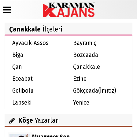
Çanakkale
İlçeleri
Üye Paneli
Hava
Köşe
Künye
Ayvacık-Assos
Bayramiç
Durumu
Yazarları
Haber
İletişim
Arşivi
Gazete
Video
Biga
Bozcaada
Çerez
Manşetleri
Galeri
Günün
Politikası
Haberleri
Anketler
Foto
Çan
Çanakkale
Gizlilik
Galeri
Biyografiler
İlkeleri
Eceabat
Ezine
Gelibolu
Gökçeada(İmroz)
Lapseki
Yenice
Köşe
Yazarları