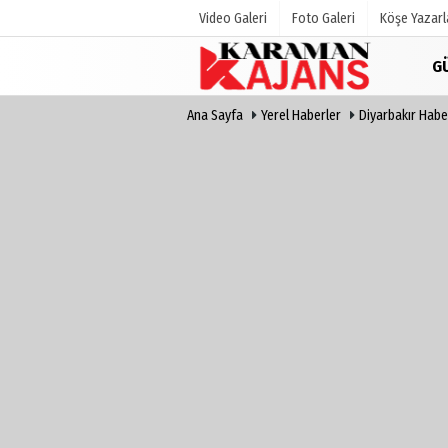
Video Galeri
Foto Galeri
Köşe Yazarl
G
Ana Sayfa
Yerel Haberler
Diyarbakır Habe
Üye Paneli
Hava Duru
Haber Arşivi
Gazete Man
Günün Haberleri
Anketler
Biyografile