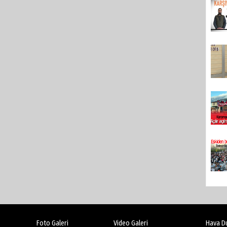
Foto Galeri
Video Galeri
Hava D