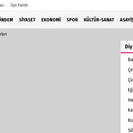
Üye Paneli
arı
ÜNDEM
SIYASET
EKONOMI
SPOR
KÜLTÜR-SANAT
ASAYI
rleri
mu
Köşe Yazarları
şetleri
Video Galeri
Diy
Foto Galeri
Ba
r
Çe
Çü
Eği
Ha
Ka
Ku
Si