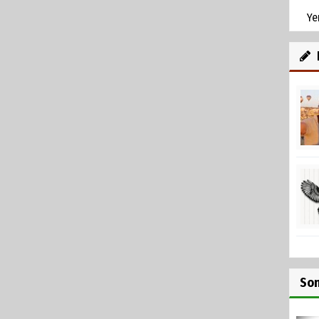
Ye
So