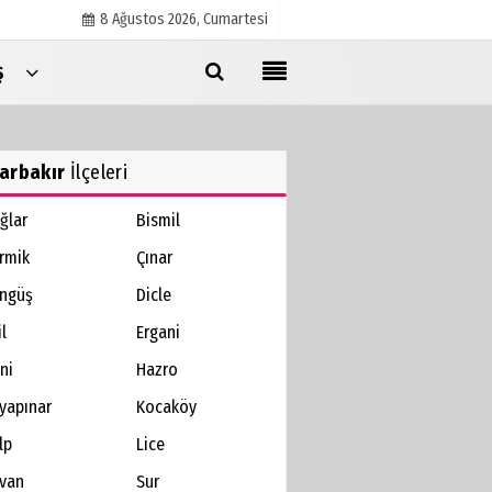
8 Ağustos 2026, Cumartesi
Ş
Künye
İletişim
arbakır
İlçeleri
Çerez Politikası
ğlar
Bismil
Gizlilik İlkeleri
rmik
Çınar
ngüş
Dicle
l
Ergani
ni
Hazro
yapınar
Kocaköy
lp
Lice
lvan
Sur