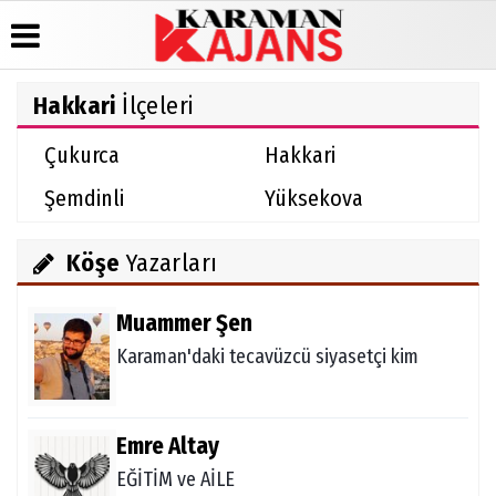
Hakkari
İlçeleri
Üye Paneli
Hava
Köşe
Künye
Çukurca
Hakkari
Durumu
Yazarları
Haber
İletişim
Arşivi
Gazete
Video
Şemdinli
Yüksekova
Çerez
Manşetleri
Galeri
Günün
Politikası
Haberleri
Anketler
Foto
Gizlilik
Galeri
Köşe
Yazarları
Biyografiler
İlkeleri
Muammer Şen
Karaman'daki tecavüzcü siyasetçi kim
Emre Altay
EĞİTİM ve AİLE