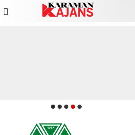
Üye Paneli
Hava
Köşe
Künye
Durumu
Yazarları
Haber
İletişim
Arşivi
Gazete
Video
Çerez
Manşetleri
Galeri
Günün
Politikası
Haberleri
Anketler
Foto
Gizlilik
Galeri
Biyografiler
İlkeleri